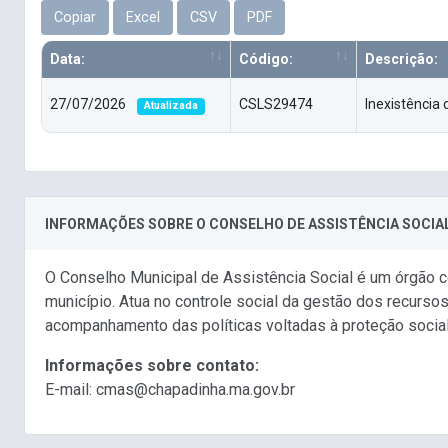
Copiar
Excel
CSV
PDF
Data:
Código:
Descrição:
27/07/2026
CSLS29474
Inexistência 
Atualizada
INFORMAÇÕES SOBRE O CONSELHO DE ASSISTÊNCIA SOCIA
O Conselho Municipal de Assistência Social é um órgão co
município. Atua no controle social da gestão dos recurso
acompanhamento das políticas voltadas à proteção social
Informações sobre contato:
E-mail: cmas@chapadinha.ma.gov.br