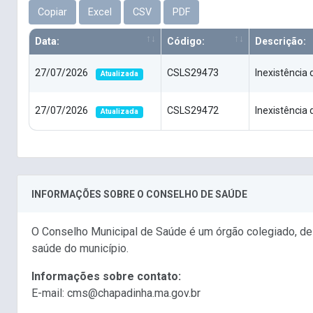
Copiar
Excel
CSV
PDF
Data:
Código:
Descrição:
27/07/2026
CSLS29473
Inexistência 
Atualizada
27/07/2026
CSLS29472
Inexistência
Atualizada
INFORMAÇÕES SOBRE O CONSELHO DE SAÚDE
O Conselho Municipal de Saúde é um órgão colegiado, del
saúde do município.
Informações sobre contato:
E-mail: cms@chapadinha.ma.gov.br