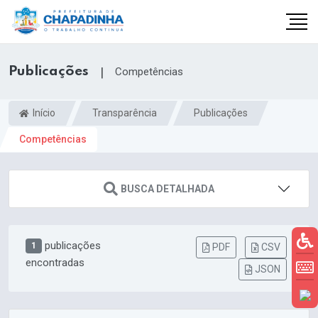
Publicações
|
Competências
Início
Transparência
Publicações
Competências
BUSCA DETALHADA
publicações
1
PDF
CSV
encontradas
JSON