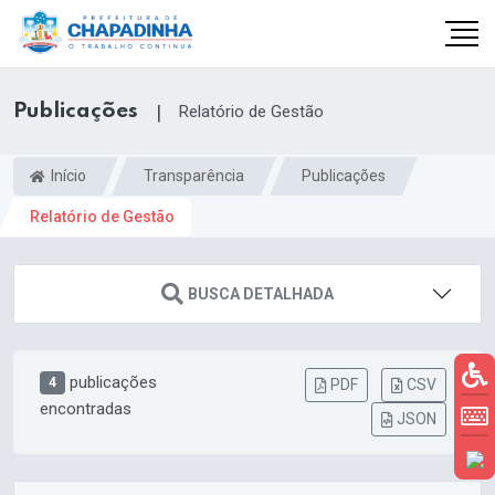
Publicações
|
Relatório de Gestão
Início
Transparência
Publicações
Relatório de Gestão
BUSCA DETALHADA
publicações
4
PDF
CSV
encontradas
JSON