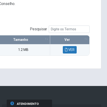
Conselho.
Pesquisar
Tamanho
Ver
1.2 MB
VER
ATENDIMENTO