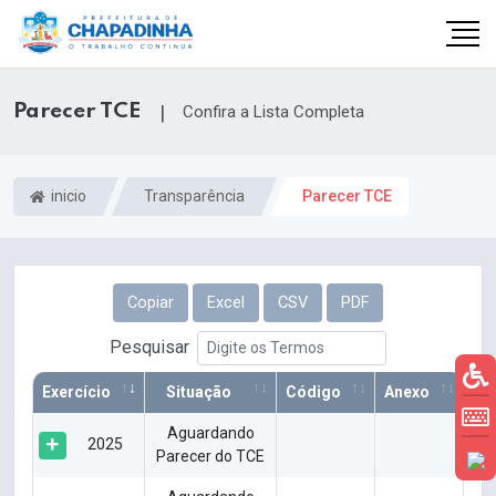
Parecer TCE
|
Confira a Lista Completa
inicio
Transparência
Parecer TCE
Copiar
Excel
CSV
PDF
Pesquisar
Exercício
Situação
Código
Anexo
Aguardando
2025
Parecer do TCE