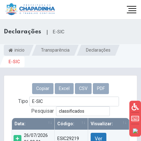
Declarações
|
E-SIC
inicio
Transparência
Declarações
E-SIC
Copiar
Excel
CSV
PDF
Tipo
Pesquisar
Data:
Código:
Visualizar:
26/07/2026
Ver
ESIC29219