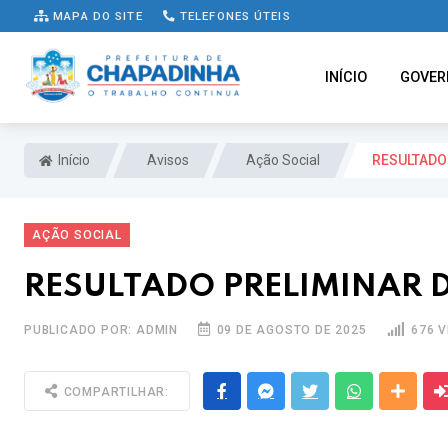
MAPA DO SITE
TELEFONES ÚTEIS
INÍCIO
GOVER
Início
Avisos
Ação Social
RESULTADO 
AÇÃO SOCIAL
RESULTADO PRELIMINAR DO
PUBLICADO POR: ADMIN
09 DE AGOSTO DE 2025
676 
Facebook
Messenger
Twitter
Whatsapp
Outra
COMPARTILHAR: