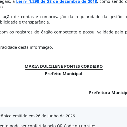
egais, a
Lei nº 1.298 de 28 de dezembro de 2018
, como sendo o
io.
stação de contas e comprovação da regularidade da gestão or
blicidade e transparência.
om os registros do órgão competente e possui validade pelo per
eracidade desta informação.
MARIA DULCILENE PONTES CORDEIRO
Prefeito Municipal
Prefeitura Munici
rônico emitido em 26 de junho de 2026
nto pode ser conferida pelo QR Code ou no site: