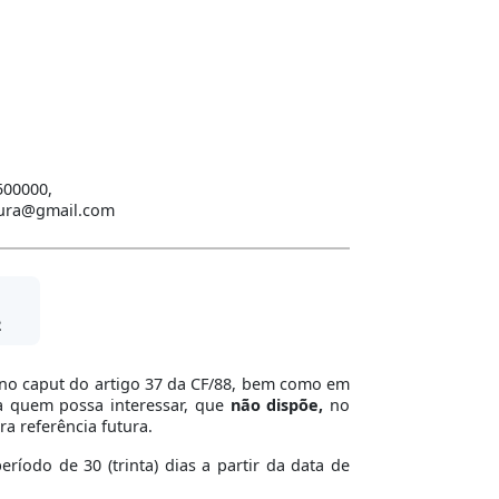
500000,
itura@gmail.com
2
os no caput do artigo 37 da CF/88, bem como em
a quem possa interessar, que
não
dispõe
,
no
ra referência futura.
íodo de 30 (trinta) dias a partir da data de